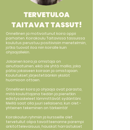
TERVETULOA
TAITAVAT TASSUT!
Onnellinen ja motivoitunut koira oppii
parhaiten. Koirakoulu Taitavissa tassuissa
koulutus perustuu positiivisiin menetelmiin,
jotka tuovat iloa niin koiralle kuin
ohjaajallekin.
Jokainen koira ja omistaja on
ainutlaatuinen, eikä ole yhtä mallia, joka
pätisi jokaiseen koiraan ja omistajaan.
Koulutukset järjestetäänkin yksilöt
huomioon ottaen.
Onnellinen koira ja ohjaaja ovat parasta,
mitä kouluttajana tiedän ja pienetkin
edistysaskeleet lämmittävät sydäntäni.
Meillä saat olla juuri sellaisena, kun olet -
yhteinen tekeminen on tärkeintä!
Koirakoulun ryhmiin ja kursseille olet
tervetullut olipa tavoitteenanne parempi
arkitottelevaisuus, hauskat harrastukset