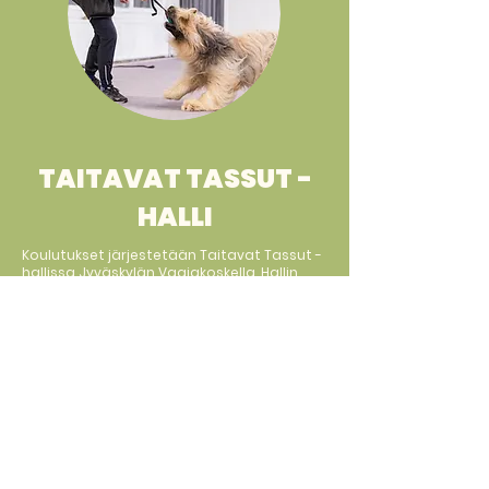
TAITAVAT TASSUT -
HALLI
Koulutukset järjestetään Taitavat Tassut -
hallissa Jyväskylän Vaajakoskella. Hallin
koko on 240 m2. Hallista löytyy tällä
hetkellä messumatto pohja sekä
kattavasti treenivälineitä. Lisäksi hallissa
on pieni keittonurkkaus ja lapsille oma
lapsinurkkaus.
TUTUSTU TREENIHALLIIN!