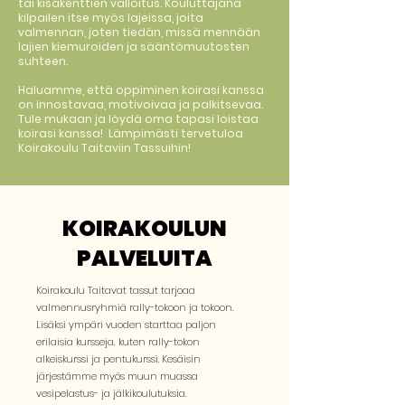
tai kisakenttien valloitus. Kouluttajana
kilpailen itse myös lajeissa, joita
valmennan, joten tiedän, missä mennään
lajien kiemuroiden ja sääntömuutosten
suhteen.
Haluamme, että oppiminen koirasi kanssa
on innostavaa, motivoivaa ja palkitsevaa.
Tule mukaan ja löydä oma tapasi loistaa
koirasi kanssa! Lämpimästi tervetuloa
Koirakoulu Taitaviin Tassuihin!
KOIRAKOULUN
PALVELUITA
Koirakoulu Taitavat tassut tarjoaa
valmennusryhmiä rally-tokoon ja tokoon.
Lisäksi ympäri vuoden starttaa paljon
erilaisia kursseja, kuten rally-tokon
alkeiskurssi ja pentukurssi. Kesäisin
järjestämme myös muun muassa
vesipelastus- ja jälkikoulutuksia.